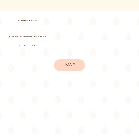
黒川幼稚園 流山園舎
〒270−0144 千葉県流山市前ケ崎175
TEL: 04-7145-9501
MAP