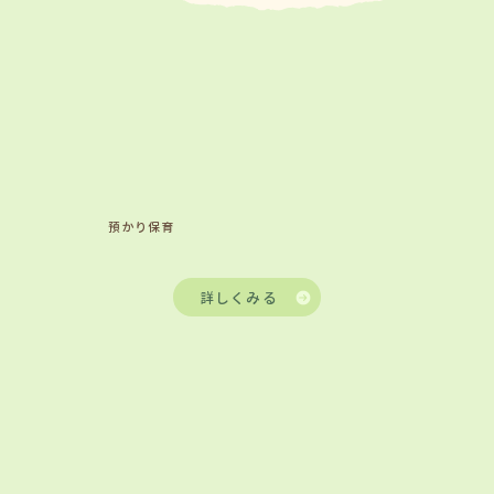
預かり保育
詳しくみる