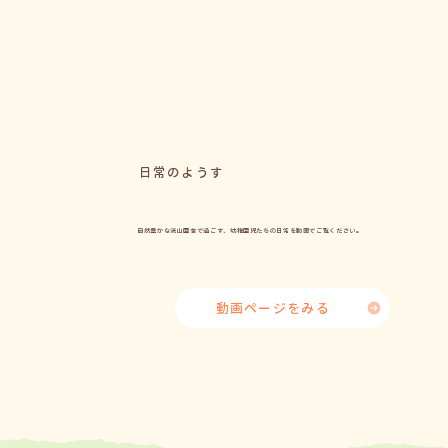
日常のようす
自然豊かな流山園舎で過ごす、幼稚園児たちの日常を動画でご覧ください。
動画ページをみる